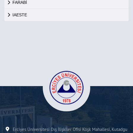
FARABİ
IAESTE
Erciyes Üniversitesi Dış İlişkiler Ofisi Köşk Mahallesi, Kutadgu