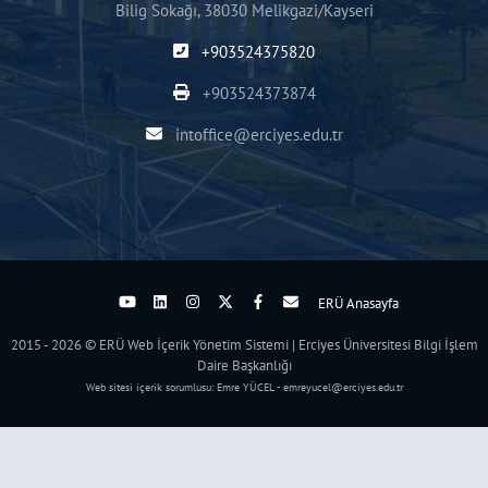
Bilig Sokağı, 38030 Melikgazi/Kayseri
+903524375820
+903524373874
intoffice@erciyes.edu.tr
ERÜ Anasayfa
2015 - 2026 © ERÜ Web İçerik Yönetim Sistemi | Erciyes Üniversitesi Bilgi İşlem
Daire Başkanlığı
Web sitesi içerik sorumlusu: Emre YÜCEL - emreyucel@erciyes.edu.tr