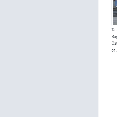
Tal
Baş
Öz
ça