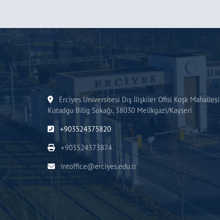
Erciyes Üniversitesi Dış İlişkiler Ofisi Köşk Mahallesi
Kutadgu Bilig Sokağı, 38030 Melikgazi/Kayseri
+903524375820
+903524373874
intoffice@erciyes.edu.tr