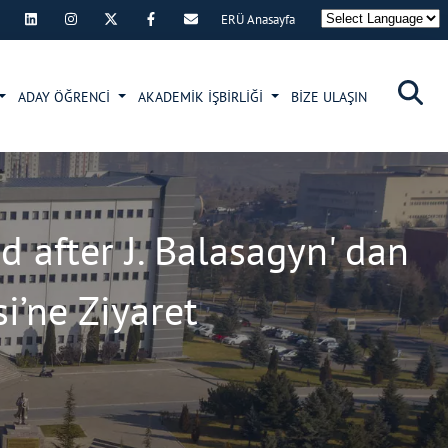
ERÜ Anasayfa
×
ADAY ÖĞRENCİ
AKADEMİK İŞBİRLİĞİ
BİZE ULAŞIN
d after J. Balasagyn' dan
i’ne Ziyaret