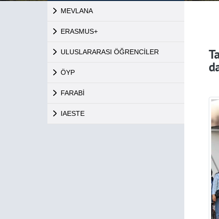
MEVLANA
ERASMUS+
T
ULUSLARARASI ÖĞRENCİLER
d
ÖYP
FARABİ
IAESTE