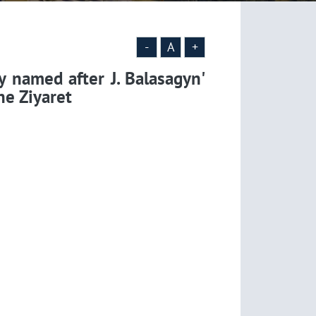
-
A
+
ty named after J. Balasagyn'
ne Ziyaret