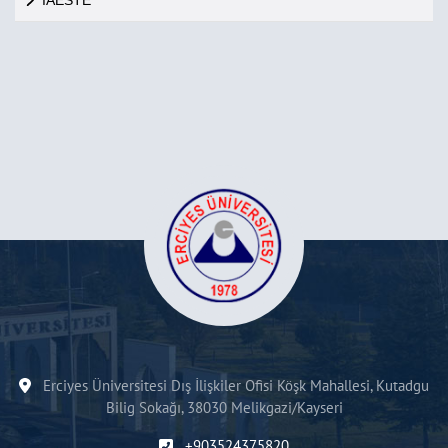
IAESTE
Erciyes Üniversitesi Dış İlişkiler Ofisi Köşk Mahallesi, Kutadgu
Bilig Sokağı, 38030 Melikgazi/Kayseri
+903524375820