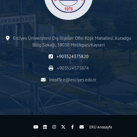
Erciyes Üniversitesi Dış İlişkiler Ofisi Köşk Mahallesi, Kutadgu
Bilig Sokağı, 38030 Melikgazi/Kayseri
+903524375820
+903524373874
intoffice@erciyes.edu.tr
ERÜ Anasayfa