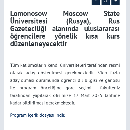
yönelik kısa kurs
-
A
+
Lomonosow Moscow State
düzenleneyecektir
Üniversitesi (Rusya), Rus
Gazeteciliği alanında uluslararası
öğrencilere yönelik kısa kurs
düzenleneyecektir
Tüm katılımcıların kendi üniversiteleri tarafından resmi
olarak aday gösterilmesi gerekmektedir. 3'ten fazla
aday olması durumunda öğrenci dil bilgisi ve ganosu
ile program önceliğine göre seçimi
fakülteniz
tarafından
yapılarak ofisimize 17 Mart 2025 tarihine
kadar bildirilmesi gerekmektedir.
Program içerik dosyası
indir.