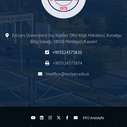
Erciyes Üniversitesi Dış İlişkiler Ofisi Köşk Mahallesi, Kutadgu
Bilig Sokağı, 38030 Melikgazi/Kayseri
+903524375820
+903524373874
intoffice@erciyes.edu.tr
ERÜ Anasayfa